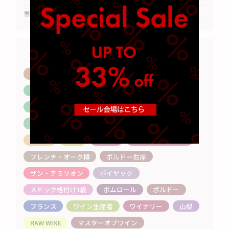
事例紹介
TAG
バリック
シチリア
トスカーナ
ピエモンテ
バローロ
バルバレスコ
イタリア
エスニック
タイ
ベトナム
イタリアン
焼肉
懐石
和食
天ぷら
焼き鳥
寿司
メルロ
カベルネ・フラン
フレンチ・オーク樽
ボルドー右岸
サン・テミリオン
ポイヤック
メドック格付け1級
ポムロール
ボルドー
フランス
ワイン生産者
ワイナリー
山梨
RAW WINE
マスターオブワイン