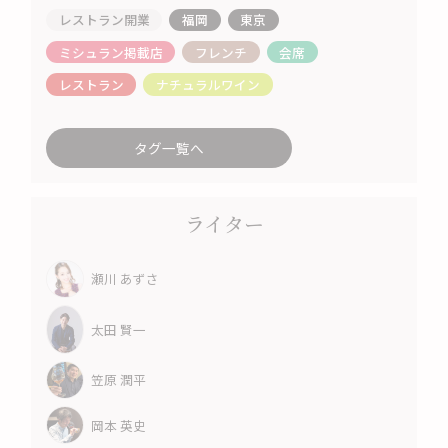
レストラン開業
福岡
東京
ミシュラン掲載店
フレンチ
会席
レストラン
ナチュラルワイン
タグ一覧へ
ライター
瀬川 あずさ
太田 賢一
笠原 潤平
岡本 英史