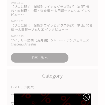
2025.12.01
【プロに聞く｜業態別ワイン＆グラス選び】 第2回 懐
石・肉料理・中華・洋食編 〜太田賢一ソムリエ インタ
ビュー〜
2025.11.01
【プロに聞く｜業態別ワイン＆グラス選び】 第1回 和食
編 〜太田賢一ソムリエ インタビュー〜
2025.10.15
ワイナリー訪問【海外編】シャトー・アンジェリュス
Château Angelus
記事一覧へ
Category
レストラン開業
ワイナリー
×
ワインのプロフェッショナル