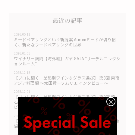
最近の記事
2026.05.11
ミードペアリングという新提案 Aurumミードが切り拓
く、新たなフードペアリングの世界
2026.01.05
ワイナリー訪問【海外編】ガヤ GAJA "リーデルコレクシ
ョンルーム"
2025.12.15
【プロに聞く｜業態別ワイン＆グラス選び】 第3回 東南
アジア料理編 〜太田賢一ソムリエ インタビュー〜
2025.12.01
【プロに聞く｜業態別ワイン＆グラス選び】 第2回 懐
×
石・肉料理・中華・洋食編 〜太田賢一ソムリエ インタ
ビュー〜
2025.11.01
【プロに聞く｜業態別ワイン＆グラス選び】 第1回 和食
編 〜太田賢一ソムリエ インタビュー〜
2025.10.15