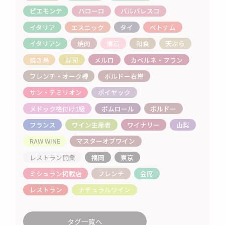
ピエモンテ
バローロ
バルバレスコ
イタリア
エスニック
タイ
ベトナム
イタリアン
焼肉
懐石
和食
天ぷら
焼き鳥
寿司
メルロ
カベルネ・フラン
フレンチ・オーク樽
ボルドー右岸
サン・テミリオン
ポイヤック
メドック格付け1級
ポムロール
ボルドー
フランス
ワイン生産者
ワイナリー
山梨
RAW WINE
マスターオブワイン
レストラン開業
福岡
東京
ミシュラン掲載店
フレンチ
会席
レストラン
ナチュラルワイン
タグ一覧へ