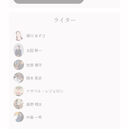
ライター
瀬川 あずさ
太田 賢一
笠原 潤平
岡本 英史
イザベル・レジェロン
島野 翔太
中島 一希