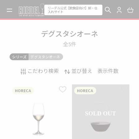
リーデル公式【飲食店向け】卸・仕
入れサイト
デグスタシオーネ
全5
件
シリーズ
デグスタシオーネ
こだわり検索
並び替え
表示件数
HORECA
HORECA
SOLD OUT