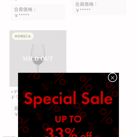
会員価格
会員価格
￥*****
￥*****
HORECA
SOLD OUT
×
<デグスタシオーネ> レッ
ドワイン(12個入)
会員価格
￥*****