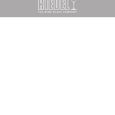
並行輸入について
企業情報
プライバシーポリシー
特定商取引の表記
ご利用規約
Copyright © RSN JAPAN All rights reserved.