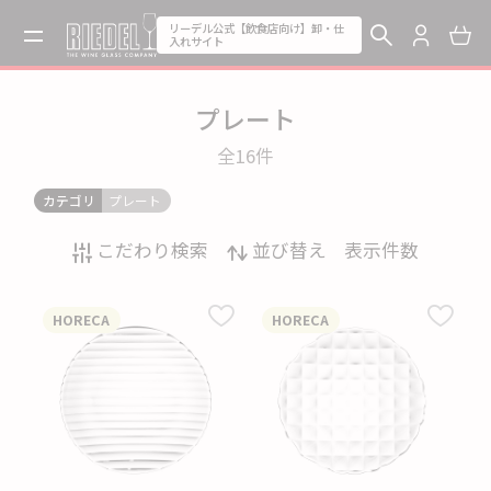
リーデル公式【飲食店向け】卸・仕
入れサイト
プレート
全16
件
カテゴリ
プレート
こだわり検索
並び替え
表示件数
HORECA
HORECA