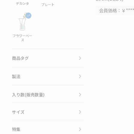
デカンタ
プレート
会員価格
￥***
フラワーベー
ス
商品タグ
製法
入り数(販売数量)
サイズ
特集