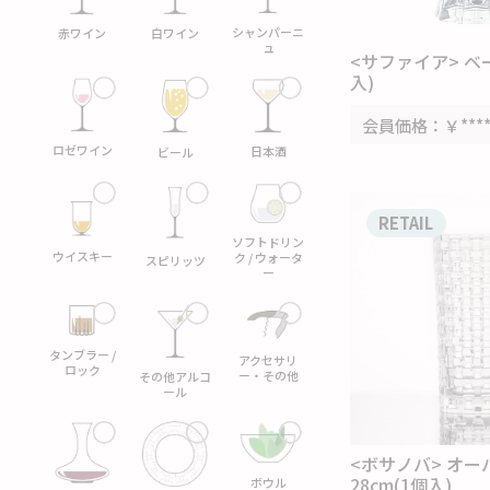
シャンパーニ
白ワイン
赤ワイン
ュ
<サファイア> ベー
入)
会員価格
￥***
ロゼワイン
日本酒
ビール
RETAIL
ソフトドリン
ウイスキー
ク / ウォータ
スピリッツ
ー
タンブラー /
アクセサリ
ロック
ー・その他
その他アルコ
ール
<ボサノバ> オ
28cm(1個入)
ボウル