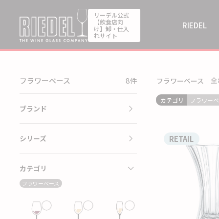
リーデル公式
【飲食店向
RIEDEL
け】卸・仕入
れサイト
フラワーベース
8件
全
フラワーベース
カテゴリ
フラワーベ
ブランド
RETAIL
シリーズ
カテゴリ
フラワーベース