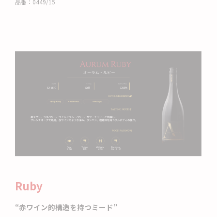
品番：
0449/15
Ruby
“赤ワイン的構造を持つミード”