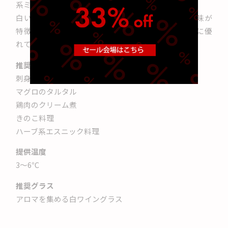
系ミード。
白い花やアーモンドを思わせるアロマと、繊細な塩味が
特徴で、魚介料理やハーブを使った料理との親和性に優
れています。
推奨ペアリング
刺身
マグロのタルタル
鶏肉のクリーム煮
きのこ料理
ハーブ系エスニック料理
提供温度
3〜6℃
推奨グラス
アロマを集める白ワイングラス