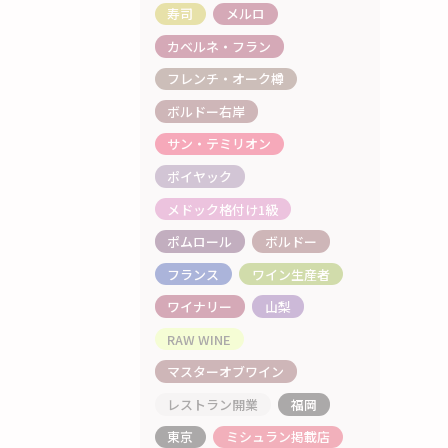
寿司
メルロ
カベルネ・フラン
フレンチ・オーク樽
ボルドー右岸
サン・テミリオン
ポイヤック
メドック格付け1級
ポムロール
ボルドー
フランス
ワイン生産者
ワイナリー
山梨
RAW WINE
マスターオブワイン
レストラン開業
福岡
東京
ミシュラン掲載店