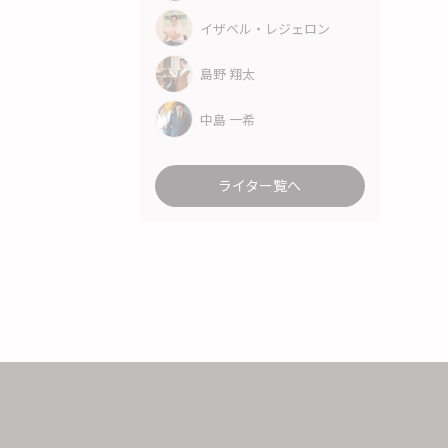
イザベル・レジェロン
島野 翔太
中島 一希
ライター覧へ