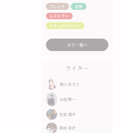
フレンチ
会席
レストラン
ナチュラルワイン
タグ一覧へ
ライター
瀬川 あずさ
太田 賢一
笠原 潤平
岡本 英史