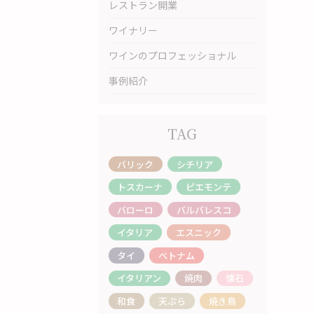
レストラン開業
ワイナリー
ワインのプロフェッショナル
事例紹介
TAG
バリック
シチリア
トスカーナ
ピエモンテ
バローロ
バルバレスコ
イタリア
エスニック
タイ
ベトナム
イタリアン
焼肉
懐石
和食
天ぷら
焼き鳥