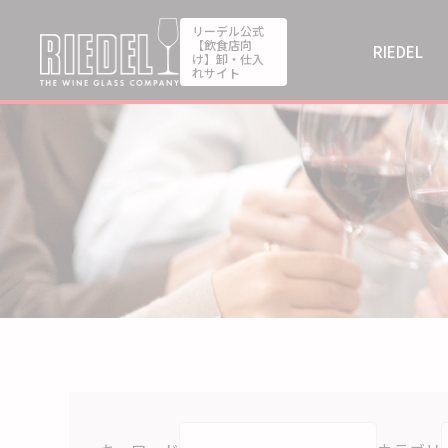
リーデル公式
【飲食店向
RIEDEL
け】卸・仕入
れサイト