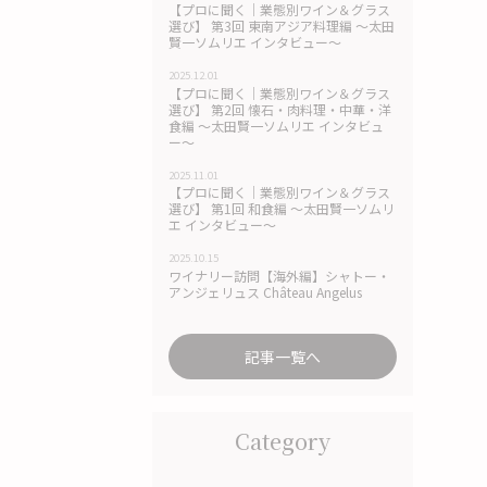
【プロに聞く｜業態別ワイン＆グラス
選び】 第3回 東南アジア料理編 〜太田
賢一ソムリエ インタビュー〜
2025.12.01
【プロに聞く｜業態別ワイン＆グラス
選び】 第2回 懐石・肉料理・中華・洋
食編 〜太田賢一ソムリエ インタビュ
ー〜
2025.11.01
【プロに聞く｜業態別ワイン＆グラス
選び】 第1回 和食編 〜太田賢一ソムリ
エ インタビュー〜
2025.10.15
ワイナリー訪問【海外編】シャトー・
アンジェリュス Château Angelus
記事一覧へ
Category