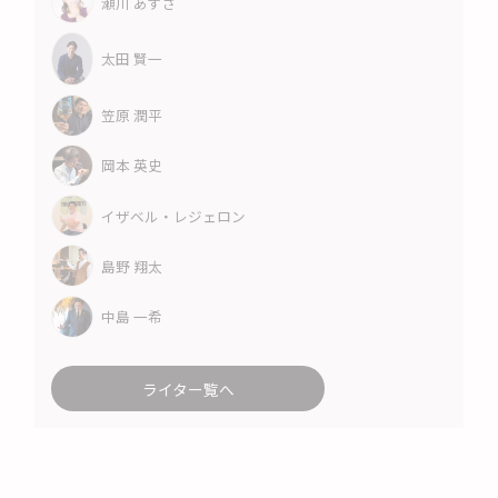
瀬川 あずさ
太田 賢一
笠原 潤平
岡本 英史
イザベル・レジェロン
島野 翔太
中島 一希
ライター覧へ