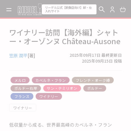
リーデル公式【飲食店向け】卸・仕
入れサイト
ワイナリー訪問【海外編】シャト
ー・オーゾンヌ Château-Ausone
笠原 潤平
[著]
2025年09月17日
最終更新日
2025年09月15日
投稿
メルロ
カベルネ・フラン
フレンチ・オーク樽
ボルドー右岸
サン・テミリオン
ボルドー
フランス
ワイナリー
ワイナリー
低収量から成る、世界最高峰のカベルネ・フラン