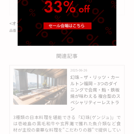
<オーセンティス> ホワイトワイン(12個入)
品番：
4408002
関連記事
2025-06-26
幻珠 – ザ・リッツ・カー
ルトン福岡 – 3つのダイ
ニングで会席・鮨・鉄板
焼が味わえる 複合型のス
ペシャリティーレストラ
ン
3種類の日本料理を堪能できる「幻珠(ゲンジュ)」で
は壱岐島の黒毛和牛や玄界灘で獲れた魚介類など食
材が主役の豪華な料理を"こだわりの器"で提供してい