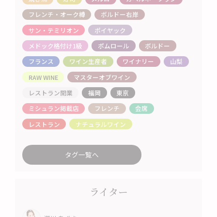
フレンチ・オーク樽
ボルドー右岸
サン・テミリオン
ポイヤック
メドック格付け1級
ポムロール
ボルドー
フランス
ワイン生産者
ワイナリー
山梨
RAW WINE
マスターオブワイン
レストラン開業
福岡
東京
ミシュラン掲載店
フレンチ
会席
レストラン
ナチュラルワイン
タグ一覧へ
ライター