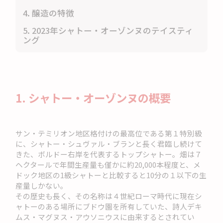
4. 醸造の特徴
5. 2023年シャトー・オーゾンヌのテイスティ
ング
1. シャトー・オーゾンヌの概要
サン・テミリオン地区格付けの最高位である第１特別級
に、シャトー・シュヴァル・ブランと長く君臨し続けて
きた、ボルドー右岸を代表するトップシャトー。畑は７
ヘクタールで年間生産量も僅かに約20,000本程度と、メ
ドック地区の1級シャトーと比較すると10分の１以下の生
産量しかない。
その歴史も長く、その名称は４世紀ローマ時代に現在シ
ャトーのある場所にブドウ園を所有していた、詩人デキ
ムス・マグヌス・アウソニウスに由来するとされてい