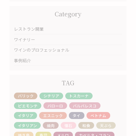
Category
レストラン開業
ワイナリー
ワインのプロフェッショナル
事例紹介
TAG
バリック
シチリア
トスカーナ
ピエモンテ
バローロ
バルバレスコ
イタリア
エスニック
タイ
ベトナム
イタリアン
焼肉
懐石
和食
天ぷら
焼き鳥
寿司
メルロ
カベルネ・フラン