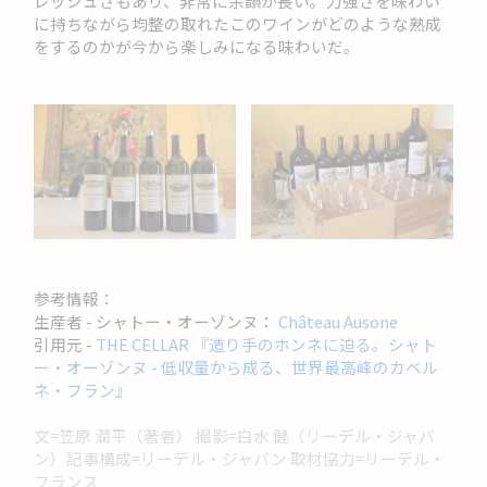
レッシュさもあり、非常に余韻が長い。力強さを味わい
に持ちながら均整の取れたこのワインがどのような熟成
をするのかが今から楽しみになる味わいだ。
参考情報：
生産者 - シャトー・オーゾンヌ：
Château Ausone
引用元 -
THE CELLAR 『造り手のホンネに迫る。シャト
ー・オーゾンヌ - 低収量から成る、世界最高峰のカベル
ネ・フラン』
文=笠原 潤平（著者） 撮影=白水 健（リーデル・ジャパ
ン）記事構成=リーデル・ジャパン 取材協力=リーデル・
フランス