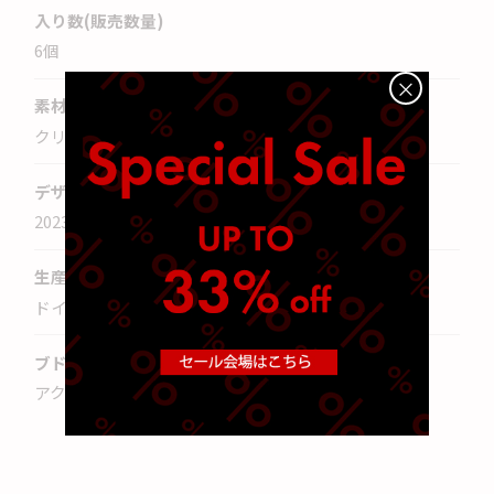
入り数(販売数量)
6
個
×
素材
クリスタルガラス
デザイン年
2023
年
生産国
ドイツ
ブドウ品種
アクアヴィット