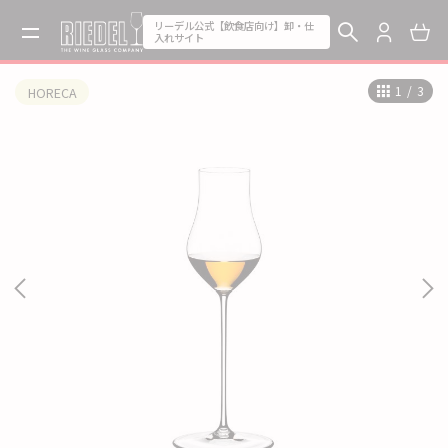
リーデル公式【飲食店向け】卸・仕
入れサイト
1
/
3
HORECA