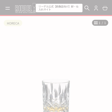
リーデル公式【飲食店向け】卸・仕
入れサイト
1
/
1
HORECA