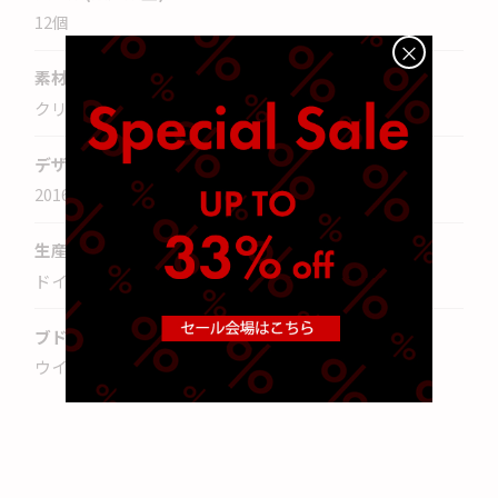
12
個
×
素材
クリスタルガラス
デザイン年
2016
年
生産国
ドイツ
ブドウ品種
ウイスキー