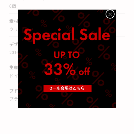
6
個
×
素材
クリスタルガラス
デザイン年
2016
年
生産国
ドイツ
ブドウ品種
ブランディ、コニャック、カルヴァドス