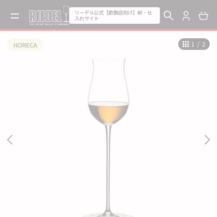
リーデル公式【飲食店向け】卸・仕
入れサイト
1
/
2
HORECA