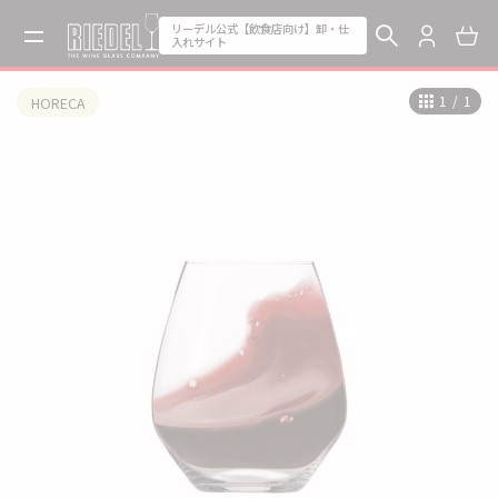
リーデル公式【飲食店向け】卸・仕
入れサイト
1
/
1
HORECA