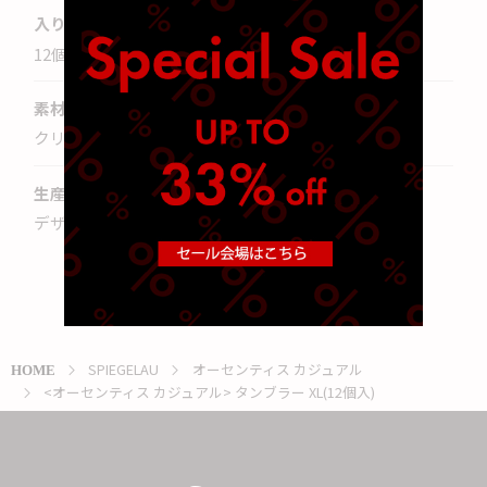
入り数(販売数量)
12
個
素材
クリスタルガラス
生産国
デザイン:シュピゲラウ(本社:ドイツ)
SPIEGELAU
オーセンティス カジュアル
HOME
<オーセンティス カジュアル> タンブラー XL(12個入)