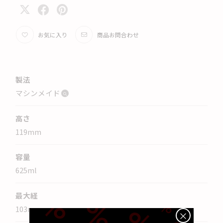
お気に入り
商品お問合わせ
製法
マシンメイド
高さ
119
mm
容量
625
ml
最大経
103
mm
×